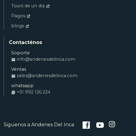
Tours de un día
Pagos
blogs
Contacténos
Soporte
Ana
info@andenesdelinca.com
VENTAS
Ventas
Andenes del Inca: ¡Hola! Quiero reservar
sales@andenesdelinca.com
una habitación
whatsapp
+51 992 126 224
Alvaro
RECEPCIÓN
Andenes del Inca: ¿En qué te ayudo con tu
estadía?
Siguenos a Andenes Del Inca
Saul
SOPORTE