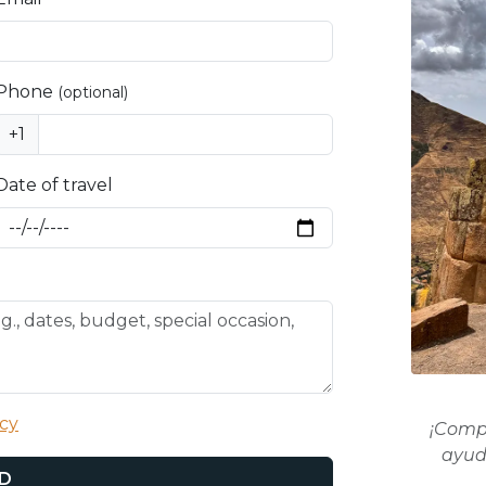
Phone
(optional)
+1
Date of travel
icy
¡Compa
ayud
D