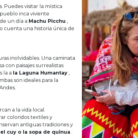
 Puedes visitar la mística
 pueblo inca viviente
 de un día a
Machu Picchu
,
io cuenta una historia única de
uras inolvidables. Una caminata
 con paisajes surrealistas
s la a
la Laguna Humantay
,
bas son ideales para la
 Andes.
an a la vida local.
ar coloridos textiles y
servan antiguas tradiciones y
 el cuy o la sopa de quinua
.