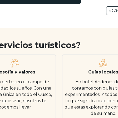
CH
ervicios turísticos?
losofía y valores
Guías locale
xpertos en el campo de
En hotel Andenes de
idad los sueños! Con una
contamos con guías tu
a única en todo el Cusco,
experimentados. Y todos 
quieras ir, nosotros te
lo que significa que cono
podemos llevar
que estás explorando co
de su mano.