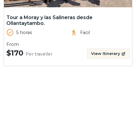
Tour a Moray y las Salineras desde
Ollantaytambo.
5 horas
Facil
From
$170
Per traveller
View Itinerary