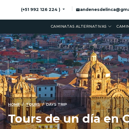
andenesdelinca@gma
(+51 992 126 224 )
CAMINATAS ALTERNATIVAS
CAMIN
HOME
TOURS
DAYS TRIP
Tours de un día en 