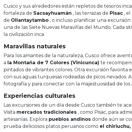
Cusco y sus alrededores están repletos de tesoros incas.
fortaleza de
Sacsayhuamán
, las terrazas de
Pisac
, el
de
Ollantaytambo
, o incluso planificar una excursión
una de las Siete Nuevas Maravillas del Mundo. Cada sit
la civilización inca.
Maravillas naturales
Para los amantes de la naturaleza, Cusco ofrece avent
a
la Montaña de 7 Colores (Vinicunca)
te recompensa
pintados de vibrantes colores. Otra excursión favorita e
con sus aguas turquesas rodeadas de picos nevados. Am
fotografía y para conectar con la majestuosidad de los
Experiencias culturales
Las excursiones de un día desde Cusco también te acerc
Visita
mercados tradicionales
, como Pisac, para admir
artesanías. Explora
pueblos andinos
donde aún se con
prueba deliciosos platos peruanos como
el chiriuchu,