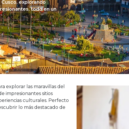
e Cusco, explorando
presionantes, todo en un
a explorar las maravillas del
de impresionantes sitios
eriencias culturales. Perfecto
scubrir lo más destacado de