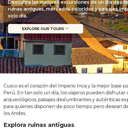
Descubra las mejores excursiones de un día desd
ruinas antiguas, mercados coloridos y paisajes im
solo día.
EXPLORE OUR TOURS
Cusco es el corazón del Imperio Inca y la mejor base par
Perú. En tan solo un día, los viajeros pueden disfrutar 
arqueológicos, paisajes deslumbrantes y auténticas exp
para quienes disponen de poco tiempo pero desean de
los Andes.
Explora ruinas antiguas