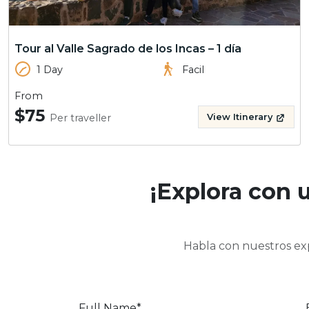
Tour al Valle Sagrado de los Incas – 1 día
1 Day
Facil
From
$75
Per traveller
View Itinerary
¡Explora con 
Habla con nuestros exp
Full Name*