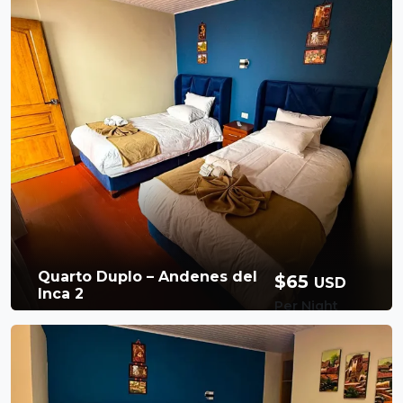
projetado para oferecer conforto e
praticidade, com amplo espaço para famílias,
amigos ou pequenos grupos viajando juntos.
4 Persons
Banheiro privativo
Com um ambiente acolhedor e belas
1 cama de casal, 2
Banho quente
camas de solteiro
Café da manhã
Free Wi-Fi
incluso
Booking Now
Quarto Duplo – Andenes del
$65
USD
Inca 2
Per Night
Available Room
Quarto Duplo – Andenes del Inca II O Quarto
Duplo do Andenes del Inca II oferece um
espaço tranquilo e confortável com uma