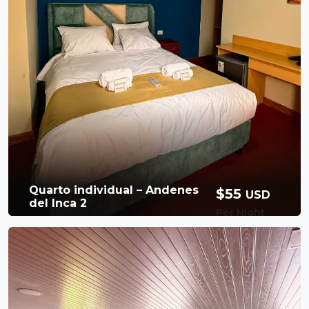
bela vista panorâmica dos arredores de
Banheiro privativo
2 Persons
Ollantaytambo. É perfeito para amig
2 camas de solteiro
Banho quente
Café da manhã
Free Wi-Fi
incluso
Booking Now
Quarto individual – Andenes
$55
USD
del Inca 2
Per Night
Available Room
O quarto individual do Andenes del Inca II é
perfeito para viajantes individuais que
buscam conforto, privacidade e um lugar
aconchegante para relaxar. Com uma cama