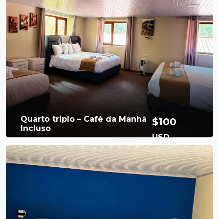
Banheiro privativo
1 Persons
queen-size
1 cama queen size
Chuveiro quente
Café da manhã
Free Wi-Fi
incluso
Booking Now
Quarto triplo – Café da Manhã
$100
Incluso
USD
Available Room
Per Night
Nosso confortável quarto triplo é ideal para
famílias ou pequenos grupos. Ele tem um
banheiro privativo totalmente equipado.
Contém 3 camas: uma de casal e duas de
Banheiro privativo
4 Persons
solteiro, projetadas para garantir u