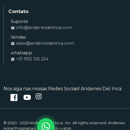
Contato
Suporte
info@andenesdelinca.com
Ana
Vendas
VENDAS
sales@andenesdelinca.com
Andenes del Inca: Olá! Quero reservar um
quarto
whatsapp
+51 992 126 224
Alvaro
RECEPÇÃO
Andenes del Inca: Como posso ajudá-lo
com a sua estadia?
Nos siga nas nossas Redes Sociais! Andenes Del Inca
Saul
SUPORTE
Andenes del Inca: Como posso ajudá-lo?
© 2020 - 2025 Andenes Del Inca , Inc. All rights reserved. Andenes
Hotel Proprietary Information
(v 8.5.9)