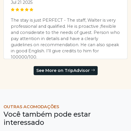
Jul 21 2025
The stay is just PERFECT - The staff, Walter is very
professional and qualified. He is proactive ,flexible
and considerate to the needs of guest. Person who
pay attention in details and have a clearly
guidelines on recommendation. He can also speak
in good English. I’ll give credits to him for
100000/100.
The breakfast, the facilities, the sauna, the hot
See More on TripAdvisor
shower, the cleanliness of the room are
impeccable. Unfortunately,, I have no spare times.
Otherwise, I’d love to stay for a week!!
Verified Review
TripAdvisor
OUTRAS ACOMODAÇÕES
Você também pode estar
interessado