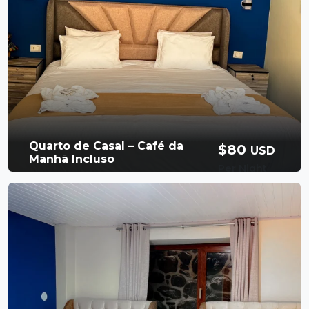
3 camas
Chuveiro quente
Café da manhã
Free Wi-Fi
incluso
Booking Now
Quarto de Casal – Café da
$80
USD
Manhã Incluso
Per Night
Available Room
Desfrute de uma estadia romântica e
aconchegante em nosso quarto duplo,
perfeito para casais ou viajantes que
apreciam conforto e espaço extra romântica
Banheiro privativo
2 Persons
e confortável em nosso quarto duplo. É ideal
pa
King Size
Chuveiro quente