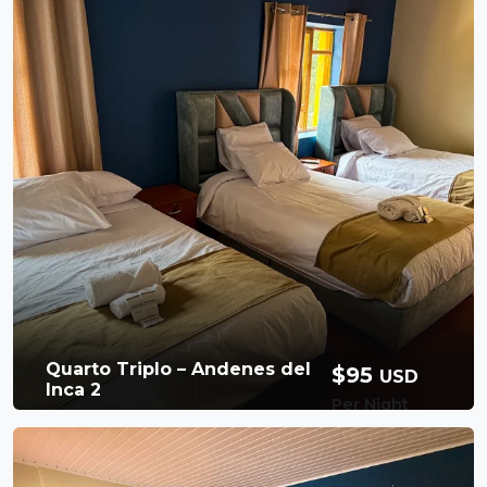
O Quarto Matrimonial do Andenes del Inca
II é um espaço tranquilo e acolhedor com
uma bela vista panorâmica dos arredores de
Ollantaytambo. É uma excelente opção para
Banheiro privativo
2 Persons
cas
1 cama queen size
Chuveiro quente
Café da manhã
Free Wi-Fi
incluso
Booking Now
Quarto Triplo – Andenes del
$95
USD
Inca 2
Per Night
Available Room
O Quarto Triplo do Andenes del Inca II foi