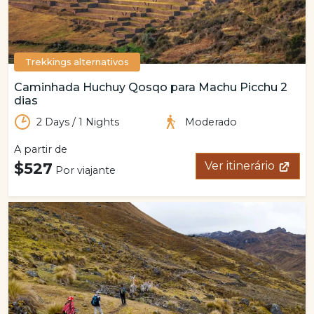
Trekkings alternativos
Caminhada Huchuy Qosqo para Machu Picchu 2
dias
2 Days / 1 Nights
Moderado
A partir de
$527
Ver itinerário
Por viajante