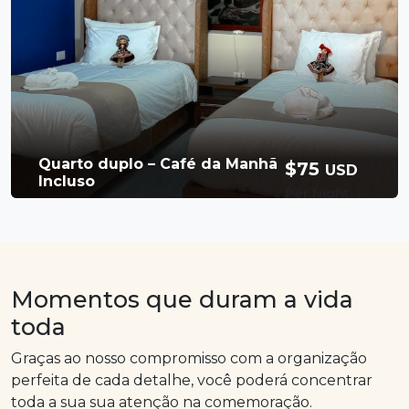
Café da manhã
Free Wi-Fi
Incluso
Booking Now
Quarto duplo – Café da Manhã
$75
USD
Incluso
Per Night
Available Room
Relaxe em nosso aconchegante quarto
duplo com duas confortáveis camas de
solteiro, perfeito para compartilhar com
Momentos que duram a vida
amigos ou companheiros de viagem que
toda
Banheiro privativo
2 Persons
procuram uma noite de sono tranquila e
relaxante.
Graças ao nosso compromisso com a organização
2 camas
Chuveiro quente
perfeita de cada detalhe, você poderá concentrar
Café da manhã
Free Wi-Fi
toda a sua sua atenção na comemoração.
incluso