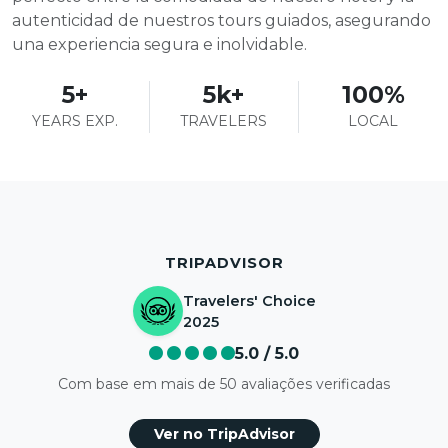
autenticidad de nuestros tours guiados, asegurando
una experiencia segura e inolvidable.
5+
5k+
100%
YEARS EXP.
TRAVELERS
LOCAL
TRIPADVISOR
Travelers' Choice
2025
5.0 / 5.0
Com base em mais de 50 avaliações verificadas
Ver no TripAdvisor
Ana