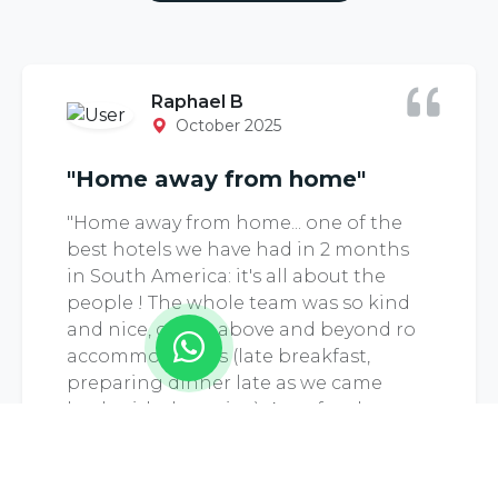
VENDAS
Andenes del Inca: Olá! Quero reservar um
quarto
Raphael B
Alvaro
October 2025
RECEPÇÃO
Andenes del Inca: Como posso ajudá-lo
"Home away from home"
com a sua estadia?
"Home away from home... one of the
Saul
best hotels we have had in 2 months
SUPORTE
in South America: it's all about the
Andenes del Inca: Como posso ajudá-lo?
people ! The whole team was so kind
and nice, going above and beyond ro
accommodate us (late breakfast,
preparing dinner late as we came
back with the train...). A perfect base to
explore Ollantaytambo and the sacred
valley! Muchas gracias!"