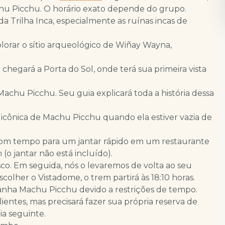
achu Picchu. O horário exato depende do grupo.
 da Trilha Inca, especialmente as ruínas incas de
lorar o sítio arqueológico de Wiñay Wayna,
egará a Porta do Sol, onde terá sua primeira vista
Machu Picchu. Seu guia explicará toda a história dessa
oto icônica de Machu Picchu quando ela estiver vazia de
 com tempo para um jantar rápido em um restaurante
o jantar não está incluído).
co. Em seguida, nós o levaremos de volta ao seu
colher o Vistadome, o trem partirá às 18:10 horas.
anha Machu Picchu devido a restrições de tempo.
ientes, mas precisará fazer sua própria reserva de
ia seguinte.