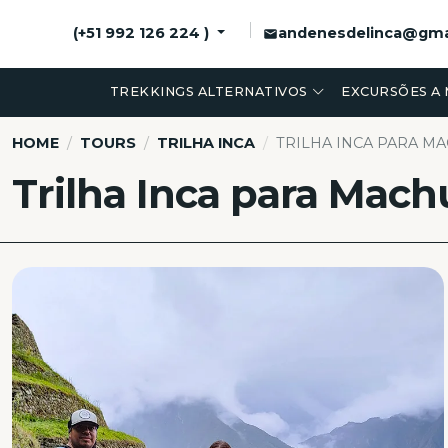
andenesdelinca@gma
(+51 992 126 224 )
TREKKINGS ALTERNATIVOS
EXCURSÕES A 
HOME
TOURS
TRILHA INCA
TRILHA INCA PARA MAC
Trilha Inca para Machu