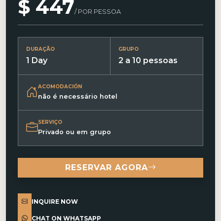
$ 447
/ POR PESSOA
DURAÇÃO
GRUPO
1 Day
2 a 10 pessoas
ACOMODACIÓN
não é necessário hotel
SERVIÇO
Privado ou em grupo
RESERVAR AGORA
INQUIRE NOW
CHAT ON WHATSAPP