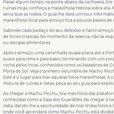
Passe algum tempo na ponte abaixo da cachoeira, tire 
ruínas incas, conheça a maravilhosa história sobre ela
selva que as rodeia. O guia lhe dará um tour informativ
maravilhoso local para almoço fica a poucos passos de d
Saboreie cada pedaço do seu delicioso e harto almo
de flores tropicais. No momento da reserva, não se esq
ou alergias alimentares.
Após o almoço, uma caminhada quase plana até a Por
suave para cima e para baixo, terminando com um con
rocha pelos Incas, conhecidos como os Assassinos de Gr
Porta do Sol. Veja o primeiro vislumbre de Machu Picc
Este é o lugar para tirar aquelas fotos maravilhosas.
mistura de ruínas e vistas, peça ao seu guia para expli
Ao chegar a Machu Picchu, tire mais fotos das plataf
conhecidas como a Casa dos Guardiões. Ao chegar à tar
visita, dando-lhe a oportunidade de tirar lindas fotos 
onde você aprenderá como Machu Picchu está dividido em