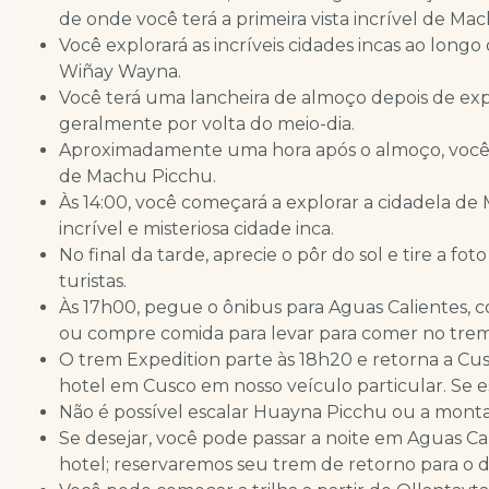
de onde você terá a primeira vista incrível de M
Você explorará as incríveis cidades incas ao longo
Wiñay Wayna.
Você terá uma lancheira de almoço depois de exp
geralmente por volta do meio-dia.
Aproximadamente uma hora após o almoço, você ch
de Machu Picchu.
Às 14:00, você começará a explorar a cidadela de 
incrível e misteriosa cidade inca.
No final da tarde, aprecie o pôr do sol e tire a f
turistas.
Às 17h00, pegue o ônibus para Aguas Calientes,
ou compre comida para levar para comer no trem (
O trem Expedition parte às 18h20 e retorna a Cus
hotel em Cusco em nosso veículo particular. Se es
Não é possível escalar Huayna Picchu ou a mont
Se desejar, você pode passar a noite em Aguas Cal
hotel; reservaremos seu trem de retorno para o d