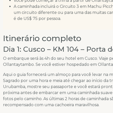
Você pode começar a trilha a partir de Ollantayt
A caminhada incluirá o Circuito 3 em Machu Picc
um circuito diferente ou para uma das muitas ca
é de US$ 75 por pessoa.
Itinerário completo
Dia 1: Cusco – KM 104 – Porta 
O embarque será às 4h do seu hotel em Cusco. Viaje pel
Ollantaytambo. Se você estiver hospedado em Ollanta
Aqui o guia fornecerá um almoço para você levar na mo
Sagrado por uma hora e meia até chegar ao início da tr
Urubamba, mostre seu passaporte e você estará pronto pa
próxima antes de embarcar em uma caminhada suave de
fotos pelo caminho. As últimas 2 horas de caminhada sã
recompensado com uma cachoeira maravilhosa.