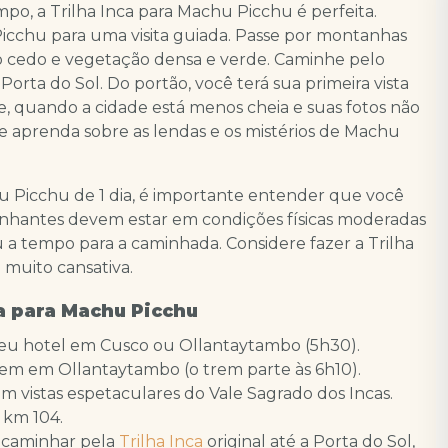
o, a Trilha Inca para Machu Picchu é perfeita.
icchu para uma visita guiada. Passe por montanhas
o cedo e vegetação densa e verde. Caminhe pelo
rta do Sol. Do portão, você terá sua primeira vista
e, quando a cidade está menos cheia e suas fotos não
 e aprenda sobre as lendas e os mistérios de Machu
hu Picchu de 1 dia, é importante entender que você
aminhantes devem estar em condições físicas moderadas
 a tempo para a caminhada. Considere fazer a Trilha
 muito cansativa.
ca para Machu Picchu
 seu hotel em Cusco ou Ollantaytambo (5h30).
trem em Ollantaytambo (o trem parte às 6h10).
m vistas espetaculares do Vale Sagrado dos Incas.
 km 104.
 caminhar pela
Trilha Inca
original até a Porta do Sol,