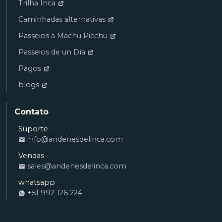
Trilha Inca
Caminhadas alternativas
Passeios a Machu Picchu
Passeios de un Día
Pagos
blogs
Contato
Suporte
info@andenesdelinca.com
Ana
Vendas
VENDAS
sales@andenesdelinca.com
Andenes del Inca: Olá! Quero reservar um
quarto
whatsapp
+51 992 126 224
Alvaro
RECEPÇÃO