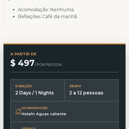
Acomodação: Nenhuma
Refeições: Café da manhã
A PARTIR DE
$ 497
/ POR PESSOA
DURAÇÃO
GRUPO
2 Days / 1 Nights
2 a 12 pessoas
ACOMODACIÓN
Hoteln Aguas caliente
SERVIÇO