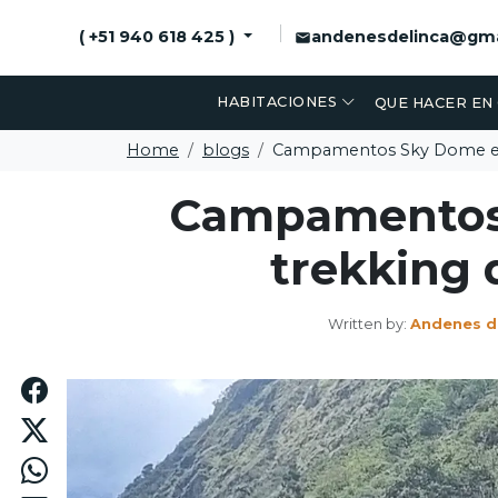
andenesdelinca@gma
( +51 940 618 425 )
HABITACIONES
QUE HACER EN
Home
blogs
Campamentos Sky Dome en 
Campamentos 
trekking 
Written by:
Andenes de