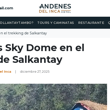
il.com
 OLLANTAYTAMBO?
TOURS Y CAMINATAS
RESTAURANTE
el trekking de Salkantay
Sky Dome en el
de Salkantay
l Inca
|
diciembre 27, 2025