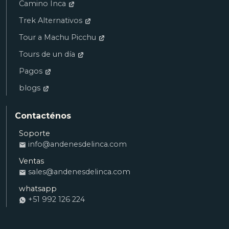
Camino Inca
Trek Alternativos
Tour a Machu Picchu
Tours de un día
Pagos
blogs
Contacténos
Soporte
Ana
info@andenesdelinca.com
VENTAS
Ventas
Andenes del Inca: ¡Hola! Quiero reservar
sales@andenesdelinca.com
una habitación
whatsapp
+51 992 126 224
Alvaro
RECEPCIÓN
Andenes del Inca: ¿En qué te ayudo con tu