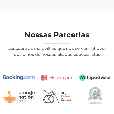
Available Room
La habitación matrimonial de Andenes del
Inca II es un espacio tranquilo y acogedor
con una hermosa vista panorámica de los
Nossas Parcerias
alrededores de Ollantaytambo. Es una
2 Persons
Baño privado
excelente
Ducha
Descubra as maravilhas que nos cercam através
dos olhos de nossos aliados especialistas
Free Wi-Fi
Desayuno incluido
Booking Now