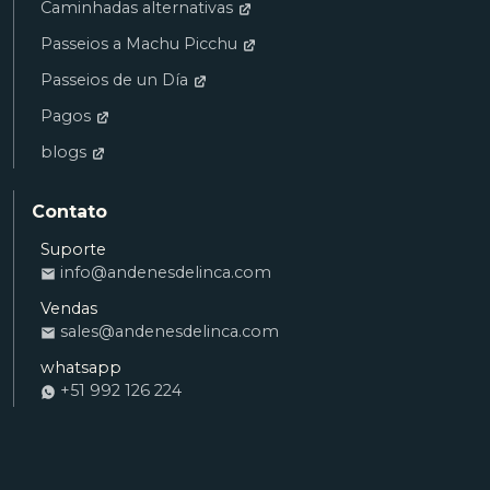
Caminhadas alternativas
Passeios a Machu Picchu
Passeios de un Día
Pagos
blogs
Contato
Suporte
info@andenesdelinca.com
Ana
Vendas
VENDAS
sales@andenesdelinca.com
Andenes del Inca: Olá! Quero reservar um
quarto
whatsapp
+51 992 126 224
Alvaro
RECEPÇÃO
Andenes del Inca: Como posso ajudá-lo
com a sua estadia?