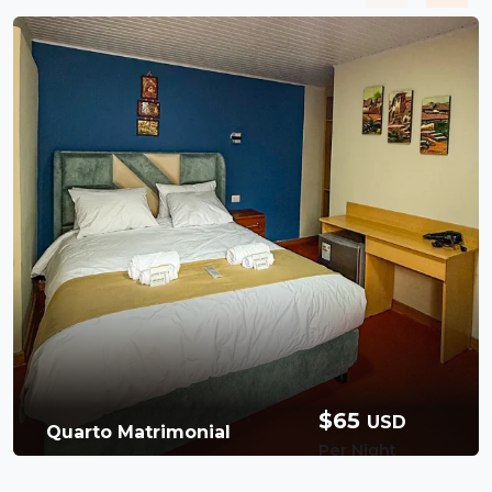
$65
USD
Quarto Matrimonial
Per Night
Available Room