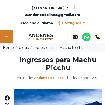
( +51 940 618 425 )
andenesdelinca@gmail.com
Selecione o Idioma
Portugues
Home
blogs
Ingressos para Machu Picchu
Ingressos para Machu
Picchu
Written by:
Andenes del Inca
|
dezembro 9, 2024